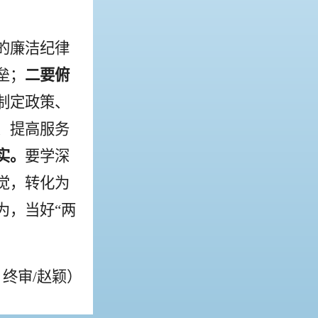
的廉洁纪律
垒；
二要俯
制定政策、
、提高服务
实。
要学深
觉，转化为
为，当好“两
 终审/赵颖）